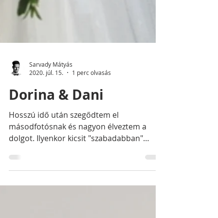
Sarvady Mátyás
2020. júl. 15.
1 perc olvasás
Dorina & Dani
Hosszú idő után szegődtem el
másodfotósnak és nagyon élveztem a
dolgot. Ilyenkor kicsit "szabadabban"
mozoghat az ember, sokkal több apró...