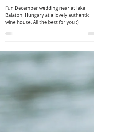
2019. dec. 20.
1 perc olvasás
Carrie & Balint
Fun December wedding near at lake
Balaton, Hungary at a lovely authentic
wine house. All the best for you :)