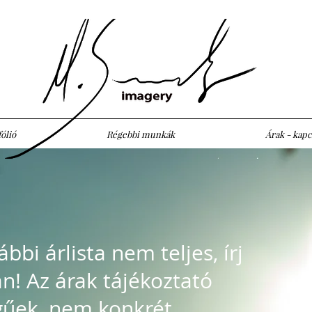
ólió
Régebbi munkák
Árak - kapc
ábbi árlista nem teljes, írj
n! Az árak tájékoztató
egűek, nem konkrét