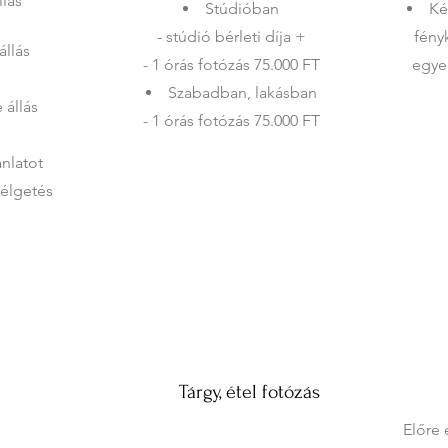
llás
Stúdióban
Ké
- stúdió bérleti díja +
fény
állás
- 1 órás fotózás 75.000 FT
egyed
Szabadban, lakásban
 állás
- 1 órás fotózás 75.000 FT
nlatot
zélgetés
Tárgy, étel fotózás
Előre 