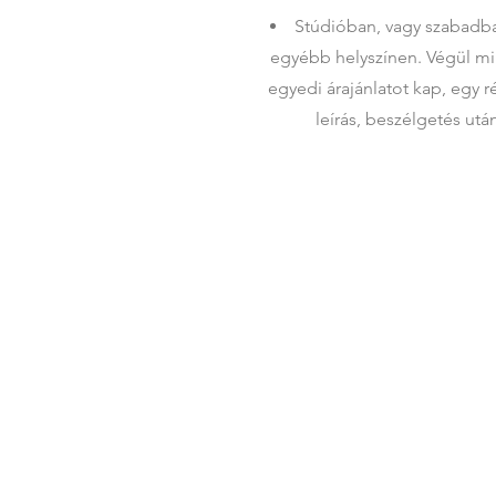
Stúdióban, vagy szabadb
egyébb helyszínen. Végül m
egyedi árajánlatot kap, egy r
leírás, beszélgetés utá