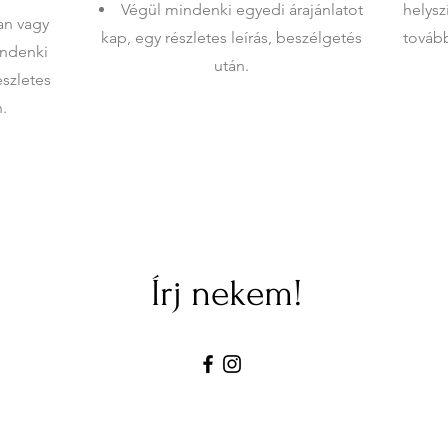
Végül mindenki egyedi árajánlatot
helysz
an vagy
kap, egy részletes leírás, beszélgetés
tovább
indenki
után.
észletes
n.
Írj nekem!