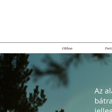
Otthon
Portf
Az al
bátra
jell